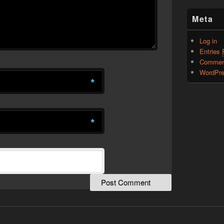
Meta
Log in
Entries
Comme
WordPre
*
*