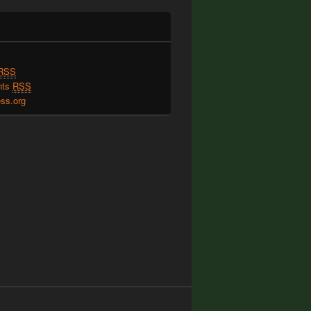
RSS
nts
RSS
ss.org