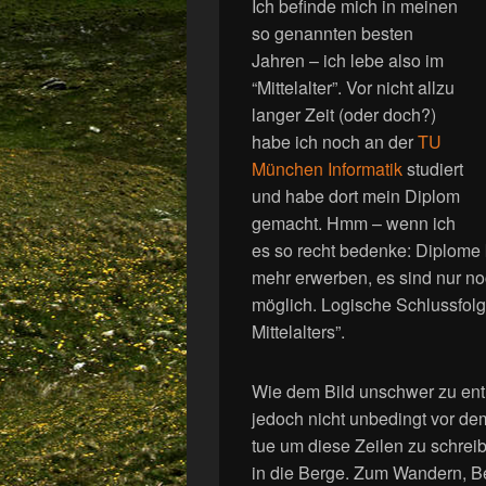
Ich befinde mich in meinen
so genannten besten
Jahren – ich lebe also im
“Mittelalter”. Vor nicht allzu
langer Zeit (oder doch?)
habe ich noch an der
TU
München Informatik
studiert
und habe dort mein Diplom
gemacht. Hmm – wenn ich
es so recht bedenke: Diplome 
mehr erwerben, es sind nur n
möglich. Logische Schlussfolge
Mittelalters”.
Wie dem Bild unschwer zu entn
jedoch nicht unbedingt vor d
tue um diese Zeilen zu schreib
in die Berge. Zum Wandern, Be