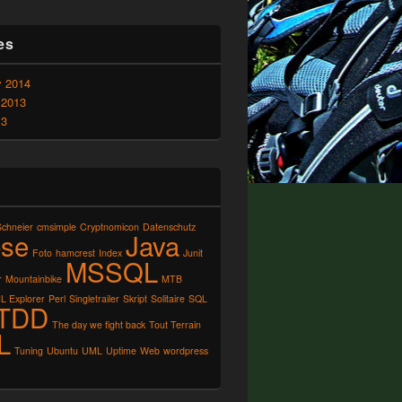
es
y 2014
 2013
13
Schneier
cmsimple
Cryptnomicon
Datenschutz
pse
Java
Foto
hamcrest
Index
Junit
MSSQL
r
Mountainbike
MTB
L Explorer
Perl
Singletrailer
Skript
Solitaire
SQL
TDD
The day we fight back
Tout Terrain
L
Tuning
Ubuntu
UML
Uptime
Web
wordpress