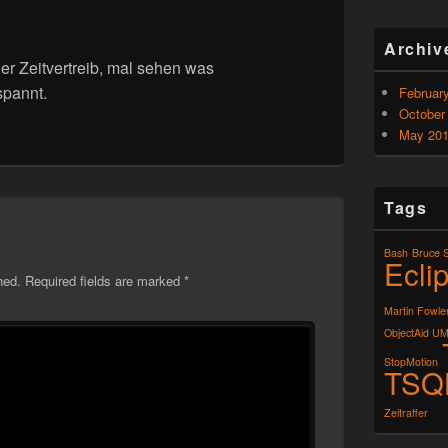
Archiv
ner Zeitvertreib, mal sehen was
pannt.
Februar
October
May 20
Tags
Bash
Bruce 
Ecli
hed.
Required fields are marked
*
Martin Fowle
ObjectAid UM
StopMotion
TSQ
Zeitraffer