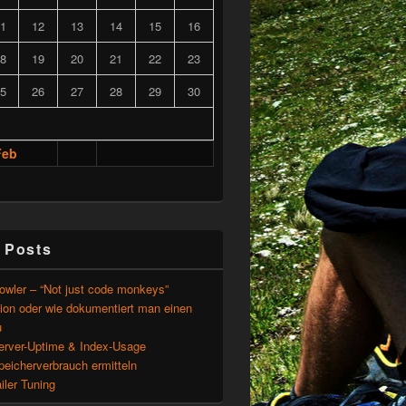
1
12
13
14
15
16
8
19
20
21
22
23
5
26
27
28
29
30
Feb
 Posts
owler – “Not just code monkeys”
ion oder wie dokumentiert man einen
u
rver-Uptime & Index-Usage
eicherverbrauch ermitteln
ailer Tuning