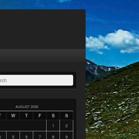
ch
AUGUST 2026
T
W
T
F
S
S
1
2
4
5
6
7
8
9