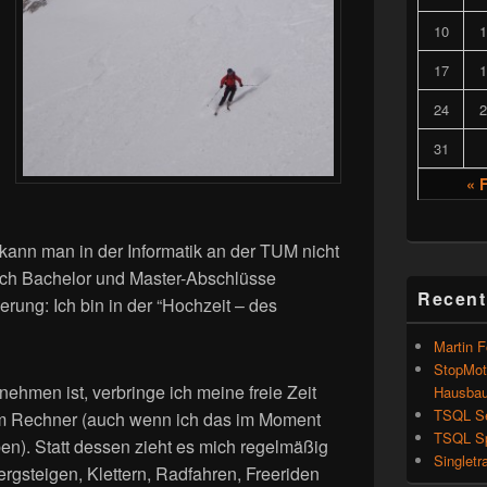
10
1
17
1
24
2
31
« 
kann man in der Informatik an der TUM nicht
och Bachelor und Master-Abschlüsse
Recent
rung: Ich bin in der “Hochzeit – des
Martin F
StopMot
ehmen ist, verbringe ich meine freie Zeit
Hausba
TSQL Se
em Rechner (auch wenn ich das im Moment
TSQL Sp
en). Statt dessen zieht es mich regelmäßig
Singletr
rgsteigen, Klettern, Radfahren, Freeriden