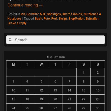
Continue reading
StopMotion oder wie dokumentiert man 
→
Posted in
Ich
,
Software & IT
,
Sonstiges, Interessantes, Nutzliches &
Nutzloses
|
Tagged
Bash
,
Foto
,
Perl
,
Skript
,
StopMotion
,
Zeitraffer
|
Leave a reply
Primary
Search
Search
Sidebar
for:
Widget
Area
AUGUST 2026
M
T
W
T
F
S
S
1
2
3
4
5
6
7
8
9
10
11
12
13
14
15
16
17
18
19
20
21
22
23
24
25
26
27
28
29
30