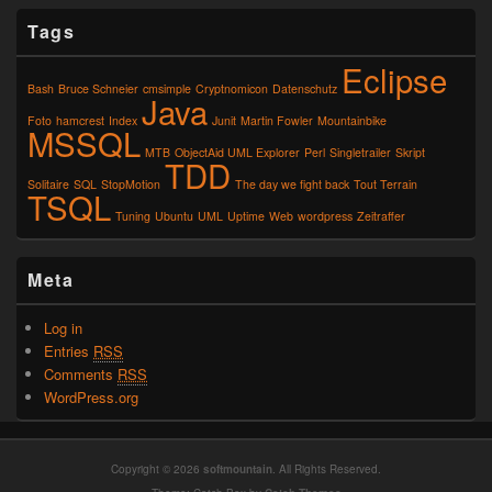
Tags
Eclipse
Bash
Bruce Schneier
cmsimple
Cryptnomicon
Datenschutz
Java
Foto
hamcrest
Index
Junit
Martin Fowler
Mountainbike
MSSQL
MTB
ObjectAid UML Explorer
Perl
Singletrailer
Skript
TDD
Solitaire
SQL
StopMotion
The day we fight back
Tout Terrain
TSQL
Tuning
Ubuntu
UML
Uptime
Web
wordpress
Zeitraffer
Meta
Log in
Entries
RSS
Comments
RSS
WordPress.org
Copyright © 2026
softmountain
. All Rights Reserved.