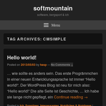
softmountain
software, bergsport & ich
Menu
TAG ARCHIVES:
CMSIMPLE
Hello world!
Posted on
2013/05/03
by
hasp
—
No Comments ↓
… wie sollte es anders sein. Das erste Progrämmchen
in einer neuen Entwicklungssprache ist immer “Hello
world!”. Der WordPress Blog ist neu für mich also:
“Hello world!” Die alte Seite ist Geschichte, … Ich habe
sie lange nicht gepflegt, ein
Continue reading
Hello world!
→
Posted in
Ich
,
Sonstiges, Interessantes, Nutzliches & Nutzloses
|