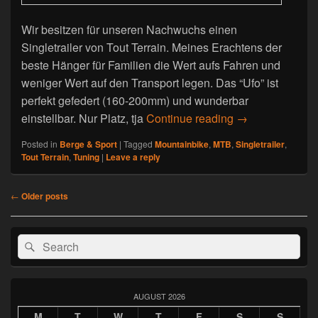
Wir besitzen für unseren Nachwuchs einen
Singletrailer von Tout Terrain. Meines Erachtens der
beste Hänger für Familien die Wert aufs Fahren und
weniger Wert auf den Transport legen. Das “Ufo” ist
perfekt gefedert (160-200mm) und wunderbar
einstellbar. Nur Platz, tja
Continue reading
Singletrailer Tu
→
Posted in
Berge & Sport
|
Tagged
Mountainbike
,
MTB
,
Singletrailer
,
Tout Terrain
,
Tuning
|
Leave a reply
Post
←
Older posts
navigation
Primary
Search
Search
Sidebar
for:
Widget
Area
AUGUST 2026
M
T
W
T
F
S
S