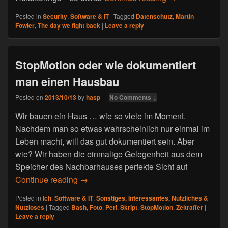
Posted in
Security
,
Software & IT
|
Tagged
Datenschutz
,
Martin
Fowler
,
The day we fight back
|
Leave a reply
StopMotion oder wie dokumentiert
man einen Hausbau
Posted on
2013/10/13
by
hasp
—
No Comments ↓
Wir bauen ein Haus … wie so viele im Moment.
Nachdem man so etwas wahrscheinlich nur einmal im
Leben macht, will das gut dokumentiert sein. Aber
wie? Wir haben die einmalige Gelegenheit aus dem
Speicher des Nachbarhauses perfekte Sicht auf
Continue reading
StopMotion oder wie dokumentiert man 
→
Posted in
Ich
,
Software & IT
,
Sonstiges, Interessantes, Nutzliches &
Nutzloses
|
Tagged
Bash
,
Foto
,
Perl
,
Skript
,
StopMotion
,
Zeitraffer
|
Leave a reply