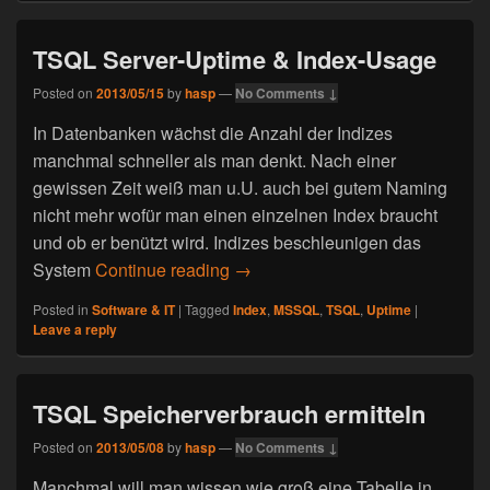
TSQL Server-Uptime & Index-Usage
Posted on
2013/05/15
by
hasp
—
No Comments ↓
In Datenbanken wächst die Anzahl der Indizes
manchmal schneller als man denkt. Nach einer
gewissen Zeit weiß man u.U. auch bei gutem Naming
nicht mehr wofür man einen einzelnen Index braucht
und ob er benützt wird. Indizes beschleunigen das
System
Continue reading
TSQL Server-Uptime & Index-Us
→
Posted in
Software & IT
|
Tagged
Index
,
MSSQL
,
TSQL
,
Uptime
|
Leave a reply
TSQL Speicherverbrauch ermitteln
Posted on
2013/05/08
by
hasp
—
No Comments ↓
Manchmal will man wissen wie groß eine Tabelle in