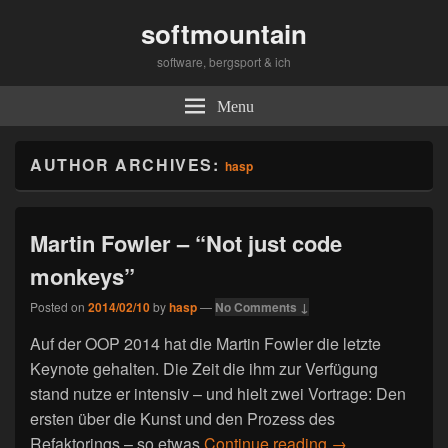
softmountain
software, bergsport & ich
Menu
AUTHOR ARCHIVES:
hasp
Martin Fowler – “Not just code
monkeys”
Posted on
2014/02/10
by
hasp
—
No Comments ↓
Auf der OOP 2014 hat die Martin Fowler die letzte
Keynote gehalten. Die Zeit die ihm zur Verfügung
stand nutze er intensiv – und hielt zwei Vortrage: Den
ersten über die Kunst und den Prozess des
Refaktorings – so etwas
Continue reading
Martin Fowler – 
→