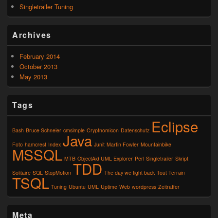
Singletrailer Tuning
Archives
February 2014
October 2013
May 2013
Tags
Eclipse
Bash
Bruce Schneier
cmsimple
Cryptnomicon
Datenschutz
Java
Foto
hamcrest
Index
Junit
Martin Fowler
Mountainbike
MSSQL
MTB
ObjectAid UML Explorer
Perl
Singletrailer
Skript
TDD
Solitaire
SQL
StopMotion
The day we fight back
Tout Terrain
TSQL
Tuning
Ubuntu
UML
Uptime
Web
wordpress
Zeitraffer
Meta