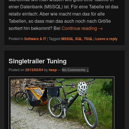
einer Datenbank (MSSQL) ist. Für eine Tabelle ist das
relativ einfach: Aber wie macht man das für alle
Tabellen, so dass man das auch noch nach Größe
sortiert hin bekommt? Bei
Continue reading
TSQL Speicher
→
Posted in
Software & IT
|
Tagged
MSSQL
,
SQL
,
TSQL
|
Leave a reply
Singletrailer Tuning
Posted on
2013/05/04
by
hasp
—
No Comments ↓